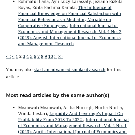
Rohmatul Laila, Ayu Lucy Larassaty, Jeziano Rizkita
Boyas, Edita Rachma Kamila,
The Influence of
Financial Knowledge on Financial Satisfaction with
Financial Behavior as a Mediating Variable on
Cooperative Employees
,
International Journal of
Economics and Management Research: Vol. 4 No. 2
(2025): August: International Journal of Economics
and Management Research
<<
<
1
2
3
4
5
6
7
8
9
10
>
>>
You may also
start an advanced similarity search
for this
article.
Most read articles by the same author(s)
Mismiwati Mismiwati, Arifia Nurriqli, Nurlia Nurlia,
Winda Lestari,
Liquidity And Leverage's Impact On
Profitability From 2018 To 2022
,
International Journal
of Economics and Management Research: Vol. 2 No. 1
(2023): April : International Journal of Economics and