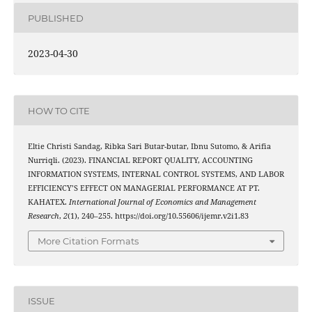
PUBLISHED
2023-04-30
HOW TO CITE
Eltie Christi Sandag, Ribka Sari Butar-butar, Ibnu Sutomo, & Arifia
Nurriqli. (2023). FINANCIAL REPORT QUALITY, ACCOUNTING
INFORMATION SYSTEMS, INTERNAL CONTROL SYSTEMS, AND LABOR
EFFICIENCY’S EFFECT ON MANAGERIAL PERFORMANCE AT PT.
KAHATEX.
International Journal of Economics and Management
Research
,
2
(1), 240–255. https://doi.org/10.55606/ijemr.v2i1.83
More Citation Formats
ISSUE