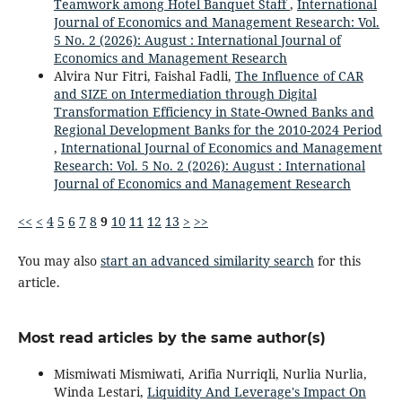
Teamwork among Hotel Banquet Staff
,
International
Journal of Economics and Management Research: Vol.
5 No. 2 (2026): August : International Journal of
Economics and Management Research
Alvira Nur Fitri, Faishal Fadli,
The Influence of CAR
and SIZE on Intermediation through Digital
Transformation Efficiency in State-Owned Banks and
Regional Development Banks for the 2010-2024 Period
,
International Journal of Economics and Management
Research: Vol. 5 No. 2 (2026): August : International
Journal of Economics and Management Research
<<
<
4
5
6
7
8
9
10
11
12
13
>
>>
You may also
start an advanced similarity search
for this
article.
Most read articles by the same author(s)
Mismiwati Mismiwati, Arifia Nurriqli, Nurlia Nurlia,
Winda Lestari,
Liquidity And Leverage's Impact On