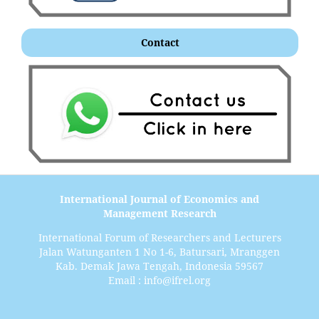
Contact
International Journal of Economics and
Management Research
International Forum of Researchers and Lecturers
Jalan Watunganten 1 No 1-6, Batursari, Mranggen
Kab. Demak Jawa Tengah, Indonesia 59567
Email : info@ifrel.org