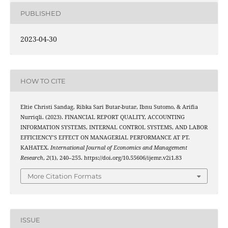
PUBLISHED
2023-04-30
HOW TO CITE
Eltie Christi Sandag, Ribka Sari Butar-butar, Ibnu Sutomo, & Arifia
Nurriqli. (2023). FINANCIAL REPORT QUALITY, ACCOUNTING
INFORMATION SYSTEMS, INTERNAL CONTROL SYSTEMS, AND LABOR
EFFICIENCY’S EFFECT ON MANAGERIAL PERFORMANCE AT PT.
KAHATEX.
International Journal of Economics and Management
Research
,
2
(1), 240–255. https://doi.org/10.55606/ijemr.v2i1.83
More Citation Formats
ISSUE